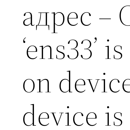
адрес – 
‘ens33’ is
on devic
device is 