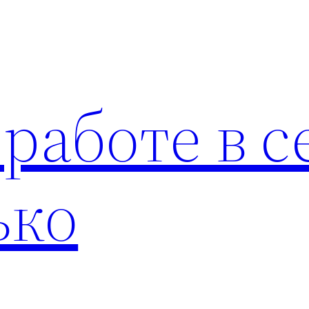
 работе в с
ько