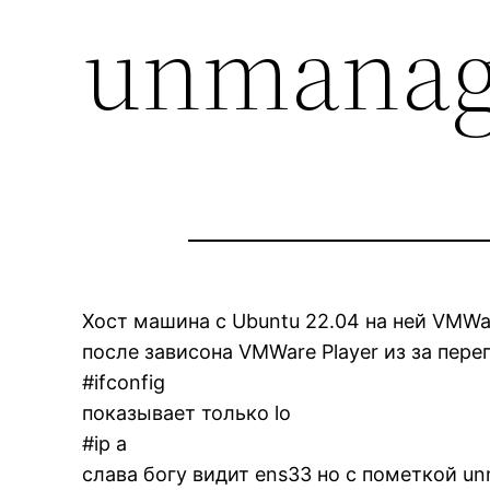
unmana
Хост машина с Ubuntu 22.04 на ней VMWar
после зависона VMWare Player из за пере
#ifconfig
показывает только lo
#ip a
слава богу видит ens33 но с пометкой u