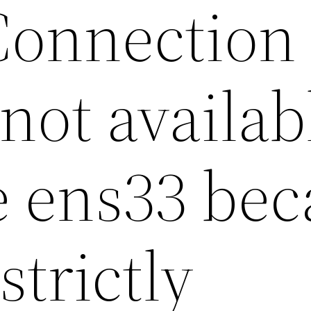
Connection
 not availab
e ens33 bec
strictly