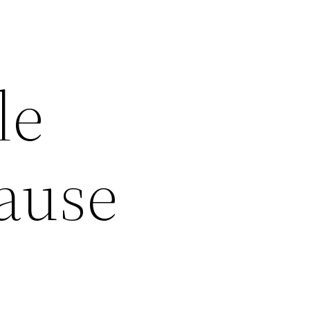
le
ause