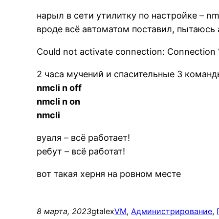
нарыл в сети утилитку по настройке – nm
вроде всё автоматом поставил, пытаюсь
Could not activate connection: Connection ‘
2 часа мучений и спасительные 3 коман
nmcli n off
nmcli n on
nmcli
вуаля – всё работает!
ребут – всё работат!
вот такая херня на ровном месте
8 марта, 2023
gtalex
VM
, 
Администрирование
, 