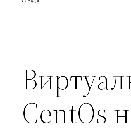
О себе
Виртуал
CentOs н