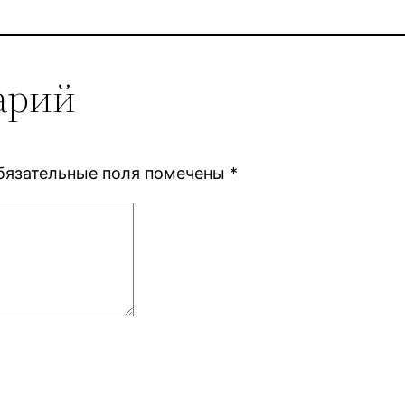
арий
бязательные поля помечены
*