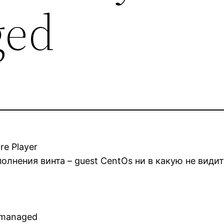
ged
e Player
полнения винта – guest CentOs ни в какую не види
nmanaged