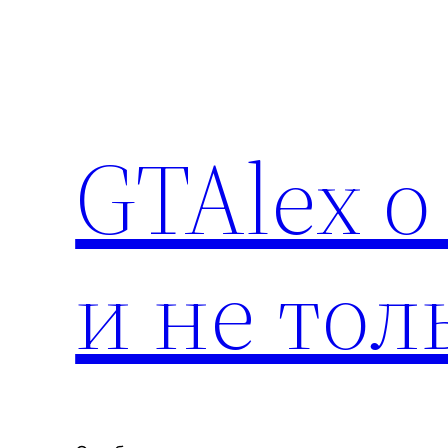
Перейти
к
содержимому
GTAlex о
и не тол