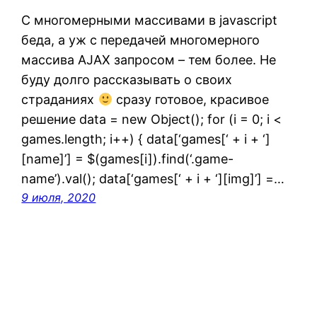
С многомерными массивами в javascript
беда, а уж с передачей многомерного
массива AJAX запросом – тем более. Не
буду долго рассказывать о своих
страданиях
сразу готовое, красивое
решение data = new Object(); for (i = 0; i <
games.length; i++) { data[‘games[‘ + i + ‘]
[name]’] = $(games[i]).find(‘.game-
name’).val(); data[‘games[‘ + i + ‘][img]’] =…
9 июля, 2020