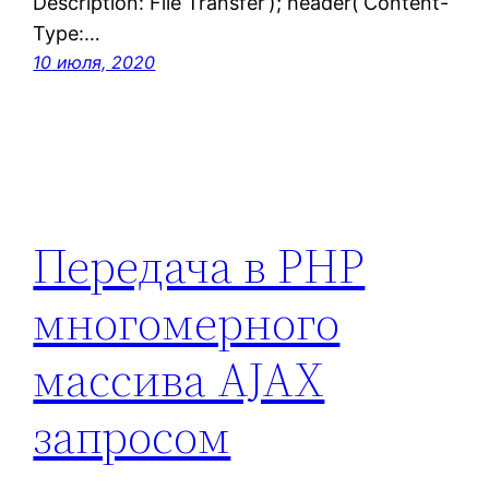
Description: File Transfer’); header(‘Content-
Type:…
10 июля, 2020
Передача в PHP
многомерного
массива AJAX
запросом