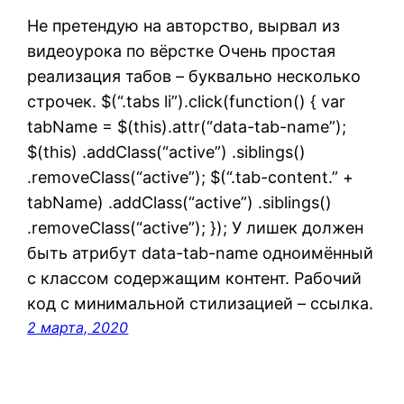
Не претендую на авторство, вырвал из
видеоурока по вёрстке Очень простая
реализация табов – буквально несколько
строчек. $(“.tabs li”).click(function() { var
tabName = $(this).attr(“data-tab-name”);
$(this) .addClass(“active”) .siblings()
.removeClass(“active”); $(“.tab-content.” +
tabName) .addClass(“active”) .siblings()
.removeClass(“active”); }); У лишек должен
быть атрибут data-tab-name одноимённый
с классом содержащим контент. Рабочий
код с минимальной стилизацией – ссылка.
2 марта, 2020