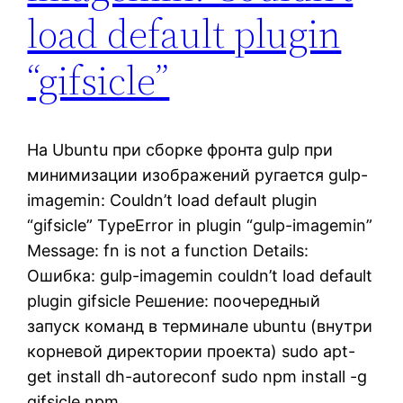
load default plugin
“gifsicle”
На Ubuntu при сборке фронта gulp при
минимизации изображений ругается gulp-
imagemin: Couldn’t load default plugin
“gifsicle” TypeError in plugin “gulp-imagemin”
Message: fn is not a function Details:
Ошибка: gulp-imagemin couldn’t load default
plugin gifsicle Решение: поочередный
запуск команд в терминале ubuntu (внутри
корневой директории проекта) sudo apt-
get install dh-autoreconf sudo npm install -g
gifsicle npm…