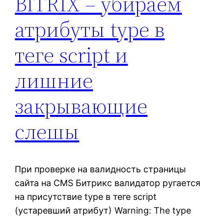
BITRIX – убираем
атрибуты type в
теге script и
лишние
закрывающие
слешы
При проверке на валидность страницы
сайта на CMS Битрикс валидатор ругается
на присутствие type в теге script
(устаревший атрибут) Warning: The type