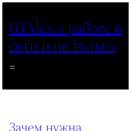
Перейти
к
GTAlex о работе в
содержимому
сети и не только
Зачем нужна