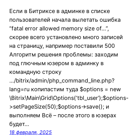
Если в Битриксе в админке в списке
пользователей начала вылетать ошибка
“fatal error allowed memory size of…”,
скорее всего установлено много записей
на страницу, например поставили 500
Алгоритм решения проблемы: заходим
под глючным юзером в админку в
командную строку
…/bitrix/admin/php_command_line.php?
lang=ru копипастим туда $options = new
\Bitrix\Main\Grid\Options(‘tbl_user’);$options-
>setPageSize(50);$options->save(); и
выполняем Всё – после этого в юзерах
будет…
18 февраля, 2025