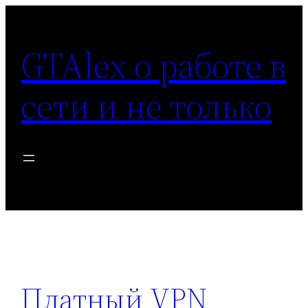
Перейти
к
GTAlex о работе в
содержимому
сети и не только
Платный VPN