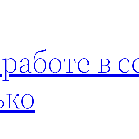
 работе в с
ько