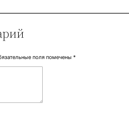
арий
бязательные поля помечены
*