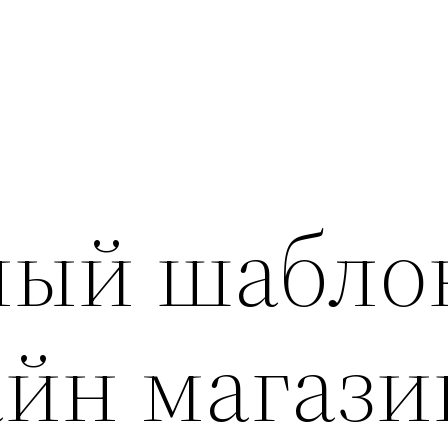
ный шабло
айн магази