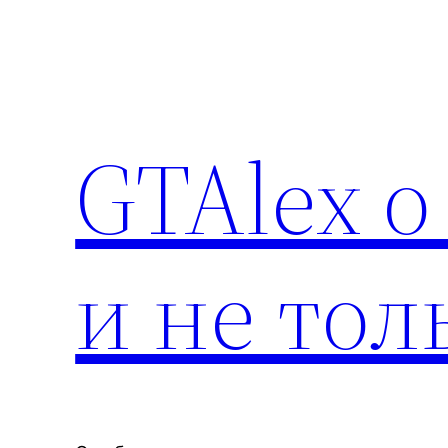
Перейти
к
содержимому
GTAlex о
и не тол