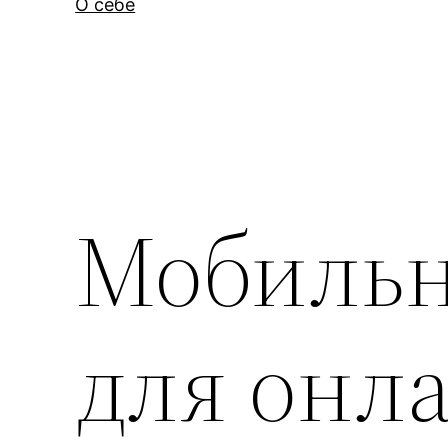
О себе
Мобиль
для онл