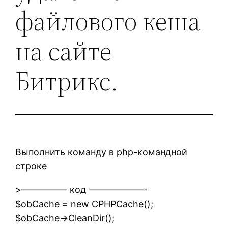
файлового кеша
на сайте
Битрикс.
Выполнить команду в php-командной
строке
>————— код ——————-
$obCache = new CPHPCache();
$obCache->CleanDir();