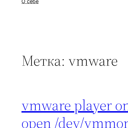
О себе
Метка:
vmware
vmware player on
open /dev/vmmon: 