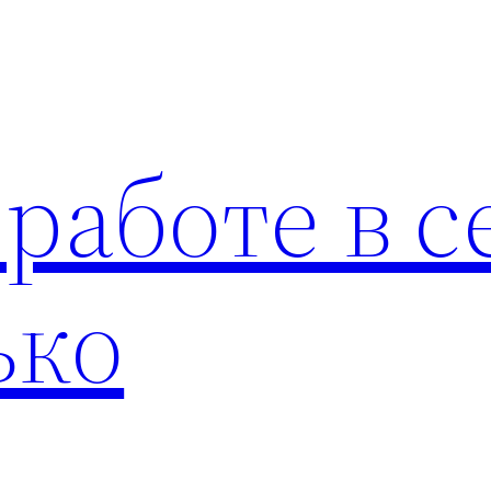
 работе в с
ько