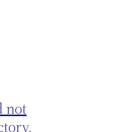
 not
ctory.