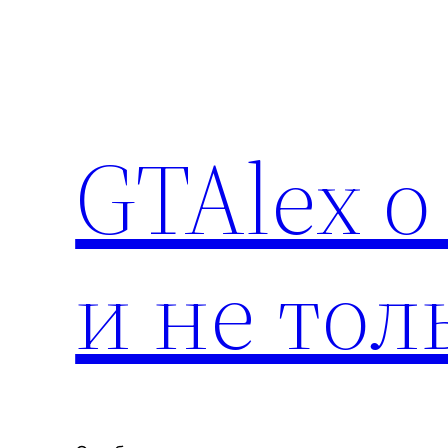
Перейти
к
содержимому
GTAlex о
и не тол