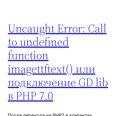
Uncaught Error: Call
to undefined
function
imagettftext() или
подключение GD lib
в PHP 7.0
После перехода на PHP7 в контактах