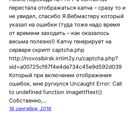
перестала отображаться капча – сразу то и
не увидел, спасибо Я.Вебмастеру который
указал на ошибки (туда тоже надо время
от времени заходить – как оказалось
весьма полезно!) Капчу генерирует на
сервере скрипт captcha.php
http://novosibirsk.intim2y.ru/captcha.php?
sid=a00725cf67f4e4de734c45e9d592d039
Который при включении отображения
ошибок, мне ругнулся Uncaught Error: Call
to undefined function imagettftext()
Собственно,…
16 сентября, 2016