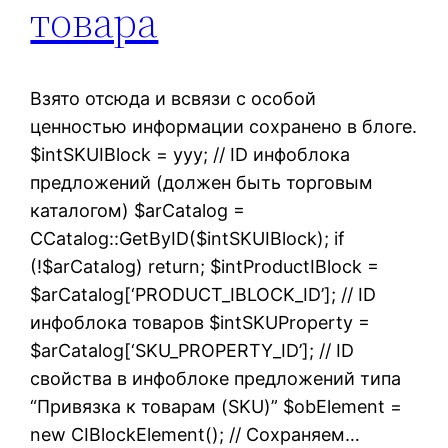
товара
Взято отсюда и всвязи с особой
ценностью информации сохранено в блоге.
$intSKUIBlock = yyy; // ID инфоблока
предложений (должен быть торговым
каталогом) $arCatalog =
CCatalog::GetByID($intSKUIBlock); if
(!$arCatalog) return; $intProductIBlock =
$arCatalog[‘PRODUCT_IBLOCK_ID’]; // ID
инфоблока товаров $intSKUProperty =
$arCatalog[‘SKU_PROPERTY_ID’]; // ID
свойства в инфоблоке предложений типа
“Привязка к товарам (SKU)” $obElement =
new CIBlockElement(); // Сохраняем…